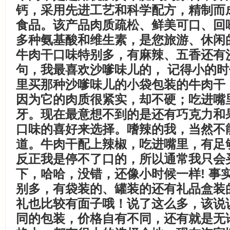
钙，采用先进工艺和科学配方，精制而
食品。该产品肉质疏松、鲜美可口、回
多种氨基酸和维生素，是您旅游、休闲
牛肉干口味特别多，有麻辣、五香还有
句，我最喜欢沙嗲味儿的， 记得小的
里买那种沙嗲味儿的小袋包装的牛肉干
因为它的肉质很紧实，却不硬；吃进嘴
牙。现在最意想不到的是还有巧克力和
口味的喜好来选择。嗜辣的我，当然不
道。牛肉干配上辣椒，吃进嘴里，有足
反正我是停不了口的，所以通常我只会
下，哈哈，没错，还像小时候一样! 事
别多，有袋装的、罐装的还有礼品盒装
礼也比较有面子哦！说了这么多，该说
同的包装，价格自有不同，还有就是无