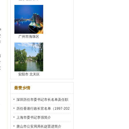
中
安
广州市海珠区
作
与
合
技
安阳市 北关区
。
最赞乡情
。
深圳历任市委书记市长名单及任职
高
时间
历任香港行政长官名单（1997-202
2）
上海市委书记李强简介
唐山市公安局局长赵晋进简介