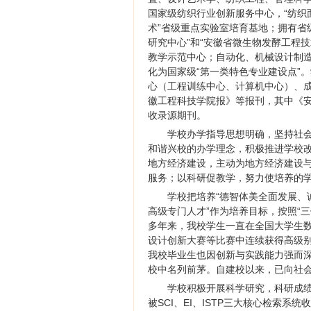
国家级纺织行业创新服务中心，“纺织面
术”省级重点实验室培育基地；拥有省
研究中心”和“安徽省微生物发酵工程
教学示范中心；自动化、机械设计制
化为国家级“第一类特色专业建设点”。
心（工程训练中心、计算机中心）、
徽工程科技学院报》等报刊，其中《
收录源期刊。
学校办学指导思想明确，坚持社
和谐兴校的办学理念，积极推进学校
地方经济建设，主动为地方经济建设
服务；以科研促教学，努力使培养的
学校把培养“德智体美全面发展
高级专门人才”作为培养目标，按照“
多年来，我校学生一直在全国大学生数
设计创新大赛等比赛中连续获得高级
我校毕业生也因创新与实践能力强而深
校中名列前茅。自建校以来，已向社会
学校积极开展科学研究，科研成绩
被SCI、EI、ISTP三大核心检索系