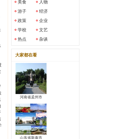
美食
人物
游子
经济
合
政策
企业
学校
文艺
年
热点
杂谈
总
大家都在看
被
教
管
造
河南省孟州市
息
物
济
信
学
山东省新泰市