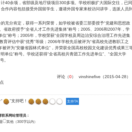
计40余项，省部级及地厅级项目300多项。学校积极扩大国际交往，已
，合作内容包括接受外国留学生，邀请外国专家来校访问讲学，选派人员
。
会的充分肯定，获得一系列荣誉，如学校被省委三部委授予“党建和思想政
、省政府授予“全省人才工作先进集体”称号；2005、2006和2007年，学
位”称号；2005年，学校荣获“全国学校及周边治安综合治理工作先进集
治教育评估中获“优秀”等级；2006年学校先后被评为“省高校先进教职工之
07年被评为“安徽省园林式单位”，并荣获全国高校校园文化建设优秀成果三
省文明单位”称号。学校还获得“全省高校共青团工作先进单位”、“全国大学
称号。
评论（
0
）
vinshinefive
（2015-04-28）
点
“
”支持吧！
请联系网站管理员：
题
其他（300字以内）