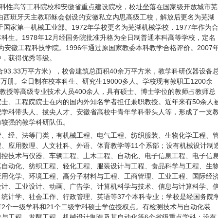
科性高等工科院校和安徽省重点建设院校，校址坐落在国家级开放城市芜
年由西班牙天主教耶稣会创设的安徽私立内思高级工校，解放后更名为芜湖
国家第一机械工业部。1972年学校更名为芜湖机械学校，1977年作为
科生。1978年12月经国务院批准升格为全日制普通本科高等学校，定名
名为安徽工程科技学院。1996年通过原国家教委本科教学合格评价。2007
中，获得优秀等级。
合93.33万平方米），校舍建筑总面积40余万平方米，教学科研仪器设备
.8万册。全日制在校本科生、研究生19000多人。学校现有教职工1200余
副教授等高级专业技术人员400余人，具有硕士、博士学位的教师占教师总
院士、工程院院士在内的国内外知名学者担任兼职教授。近年来有50余人
纪学科带头人、拔尖人才、安徽省高校中青年学科带头人等，形成了一支
力较强的教学科研队伍。
管、经、法等门类，有机械工程、电气工程、纺织服装、生物化学工程、
、应用数理、人文社科、外语、体育教学等11个系部；设有机械设计制
测控技术与仪器、车辆工程、土木工程、自动化、电子信息工程、电子信
其自动化、纺织工程、轻化工程、服装设计与工程、食品科学与工程、生
应用化学、环境工程、高分子材料与工程、工商管理、工业工程、国际经
设计、工业设计、动画、广告学、计算机科学与技术、信息与计算科学、
统计学、社会工作、行政管理、英语等37个本科专业；学校是经国务院
2个一级学科和21个二级学科硕士学位授权点。有检测技术与自动化装
学与工程、发酵工程、机械设计制造及其自动化等6个省级重点学科；设有