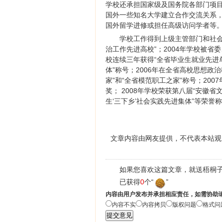
学校还承担国家级及国务院各部门项目
国外一些知名大学建立合作交流关系
国外留学进修或担任高级访问学者等
学校工作得到上级主管部门和社
治工作先进高校”；2004年学校被省委
校连续三年获得“全省毕业生就业先进单
体”称号；2006年在全省高校思想政
家”和“全省模范职工之家”称号；20
奖； 2008年学校荣获第八届“安徽
生‘三下乡’社会实践先进集体”等荣誉
文章内容由网友提供，不代表本站观
如果您喜欢这篇文章，就送梧桐子
已获得
0
个“
”
内容由用户发布并承担相应责任，如需协助
内容不实
内容拷贝
版权问题
格式问