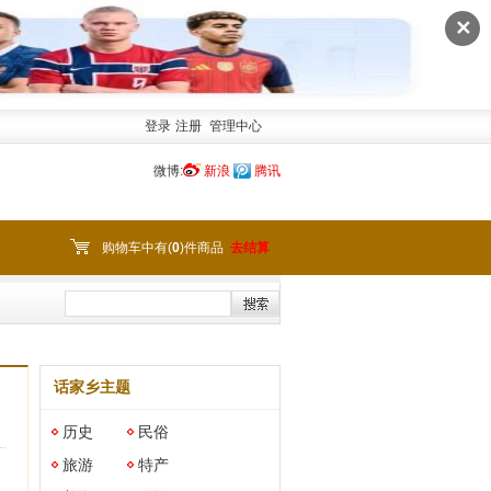
✕
登录
注册
管理中心
微博:
新浪
腾讯
购物车中有(
0
)件商品
去结算
话家乡主题
历史
民俗
旅游
特产