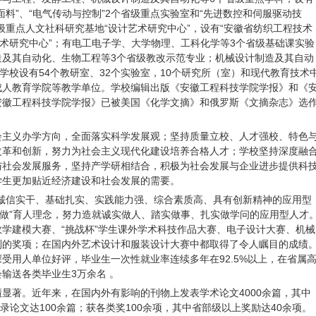
料”、“电气传动与控制”2个省级重点实验室和“先进数控和伺服驱动技
级重点人文社科研究基地“设计艺术研究中心”，设有“安徽省纺织工程技术
技术研究中心”；有电工电子学、大学物理、工科化学等3个省级基础课实验
造及其自动化、生物工程等3个省级教改示范专业；机械设计制造及其自动
学校设有54个教研室、32个实验室，10个研究所（室）和现代教育技术
成人教育学院等教学单位。学校编辑出版《安徽工程科技学院学报》和《
安徽工程科技学院学报》已被美国《化学文摘》和俄罗斯《文摘杂志》选
会主义办学方向，全面落实科学发展观；坚持质量立校、人才强校、特色
改革和创新，努力为社会主义现代化建设培养合格人才；学校坚持深度融
与社会发展服务，坚持产学研相结合，积极为社会发展与企业进步提供科
学生更加贴近经济建设和社会发展的需要。
、诚信实干、基础扎实、实践能力强、综合素质高、具有创新精神的应用型
三做”育人理念，努力造就诚实做人、踏实做事、扎实做学问的应用型人才
学建模大赛、“挑战杯”学生课外学术科技作品大赛、电子设计大赛、机械
别的奖项；在国内外艺术设计和服装设计大赛中都取得了令人瞩目的成绩
受用人单位好评，毕业生一次性就业率连续多年在92.5%以上，在省属
输送各类毕业生3万余名 。
显著。近年来，在国内外有影响的刊物上发表学术论文4000余篇，其中
统收录论文达100余篇；获各类奖100余项，其中省部级以上奖励达40余项。