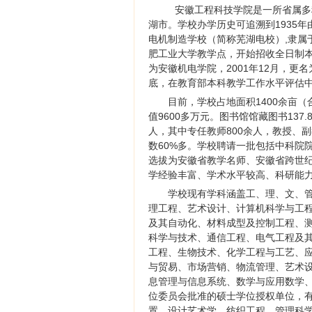
安徽工程科技学院是一所省属多
湖市。学校办学历史可追溯到1935
电机制造学校（简称芜湖电校）,隶属于
肥工业大学教学点，开始招收全日制本
为安徽机电学院，2001年12月，更
底，在教育部本科教学工作水平评估
目前，学校占地面积1400余亩（
值9600多万元。图书馆馆藏图书137
人，其中专任教师800余人，教授、
数60%多。学校聘请一批包括中科院
选拔为安徽省教学名师、安徽省跨世
学经验丰富、学术水平较高、科研能
学校现有学科涵盖工、理、文、
理工程、艺术设计、计算机科学与工程
及其自动化、材料成型及控制工程、
科学与技术、通信工程、电气工程及
工程、生物技术、化学工程与工艺、
与贸易、市场营销、物流管理、艺术
息管理与信息系统、数学与应用数学、
位委员会批准的硕士学位授权单位，有
置、设计艺术学、纺织工程、管理科