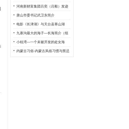
同
河南新财富集团吕奕（吕毅）发迹
到
史
唐山市委书记武卫东简介
电影《长津湖》与天台县寒山湖
九寨沟最大的海子—长海简介（组
图）
小桂湾—一个未被开发的处女海
等
内蒙古习俗-内蒙古风俗习惯与禁忌