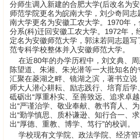
分师生调入新建的合肥大学(后改名为安徽
师范学院更名为皖南大学，刘少奇同志题
南大学更名为安徽工农大学。1970年
分系(科)迁回安徽工农大学。1972年
定名为安徽师范大学，郭沫若同志题写了
范专科学校整体并入安徽师范大学。
在近80年的办学历程中，刘文典、
陈望道、朱湘、朱光潜等一大批知名的
汇聚在菱湖之畔、镜湖之滨，著书立说
师大人潜心耕耘、励志践行、培育后学
砥砺出“厚重朴实、至善致远、追求卓越
出“严谨治学、敬业奉献、教书育人、为
出“勤学慎思、质朴谦逊、知行合一、求
出“厚德、重教、博学、笃行”的校训。
学校现有文学院、政法学院、经济管