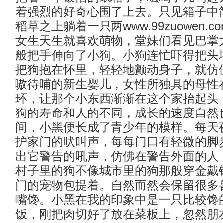
着强烈的好奇心围了上去。只见箱子中
稻草之上躺着一只两www.99zuowen
女生天生就喜欢萌物，堂妹们看见巴掌
般把手伸向了小狗。小狗连忙吓得把头
把狗抱在怀里，轻轻地颤动身子，就仿
嗷待哺的新生婴儿，女性所独具的母性
环，让那个小东西渐渐在这个家抬起头
狗的寿命和人的不同，成长的速度自然
间，小黑便长成了青少年的模样。每天
护家门的吠叫声，每每门口有轻微的脚
出它警告的吼声，仿佛在警告外面的人
村子里的狗不像城市里的狗那般穿金戴
门的宠物包提着。自然而然会保留很多
嘴馋。小黑在我的印象中是一只比较馋
饭，刚把肉切好了放在菜板上，忽然朋