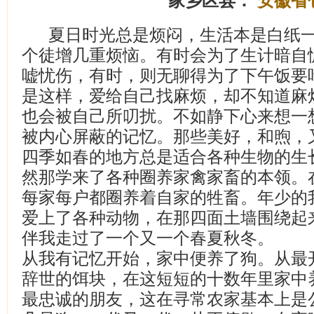
家乡区县：
安徽省
夏日时光总是烦闷，生活本是白纸
个徒增几重烦恼。有时会为了生计暗自
嘘忧伤，有时，则无聊得为了下午饭要
是这样，爱给自己找麻烦，却不知道麻
也会被自己所叨扰。不如静下心来想一
被内心屏蔽的记忆。那些美好，和煦，
四季如春的地方总是适合各种生物的生
然那学来了各种圈养家禽家畜的本领。
每家每户都圈养着自家的牲畜。年少的
爱上了各种动物，在那四面土墙围绕起
伴我走过了一个又一个春夏秋冬。
从我有记忆开始，家中便养了狗。从最
辞世的饵块，在这短短的十数年里家中
最忠诚的朋友，这在寻常农家基本上是