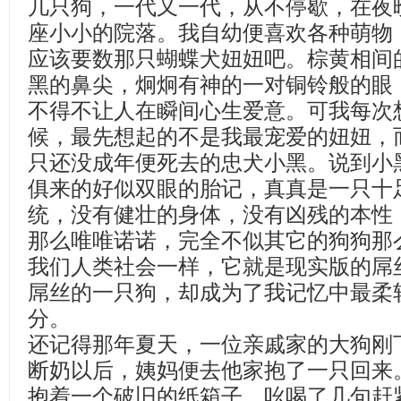
几只狗，一代又一代，从不停歇，在夜
座小小的院落。我自幼便喜欢各种萌物
应该要数那只蝴蝶犬妞妞吧。棕黄相间
黑的鼻尖，炯炯有神的一对铜铃般的眼
不得不让人在瞬间心生爱意。可我每次
候，最先想起的不是我最宠爱的妞妞，
只还没成年便死去的忠犬小黑。说到小
俱来的好似双眼的胎记，真真是一只十
统，没有健壮的身体，没有凶残的本性
那么唯唯诺诺，完全不似其它的狗狗那
我们人类社会一样，它就是现实版的屌
屌丝的一只狗，却成为了我记忆中最柔
分。
还记得那年夏天，一位亲戚家的大狗刚
断奶以后，姨妈便去他家抱了一只回来
抱着一个破旧的纸箱子，吆喝了几句赶