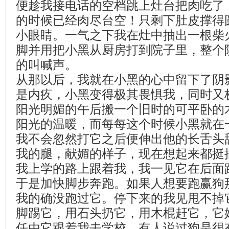
便趁我接电话的空档跳上灶台把肉吃了
的时候已经肉尽台空！只剩下肚皮撑得
小眼睛。一气之下我在灶中抽出一根柴
脚并用把小黑从厨房打到院子里，整个
的叫喊声。
从那以后，我就在小黑的心中留下了阴
是内疚，小黑变得极其畏惧我，同时又
阳光明媚的午后搬一个旧时的可平卧的
阳光的温暖，而每每这个时候小黑就在
我不会忽然打它之后便伸出他的长舌头
我的腿，献媚的样子，现在想起来都挺
我上学的路上跟着我，我一见它在后面
于是加快脚步奔跑。如果人想要跑赢狗
我的确没跑过它。停下来的我见甩不掉
脚踢它，用石头扔它，用木棍赶它，它
任由它跟着我去学校。有人说过狗是很