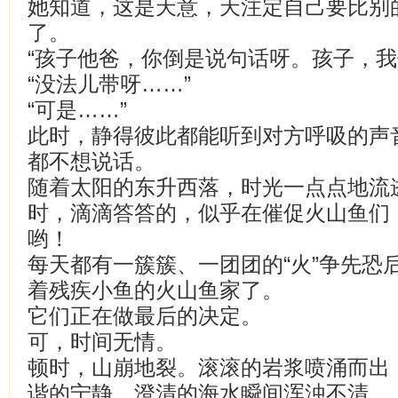
她知道，这是天意，天注定自己要比别
了。
“孩子他爸，你倒是说句话呀。孩子，我
“没法儿带呀……”
“可是……”
此时，静得彼此都能听到对方呼吸的声
都不想说话。
随着太阳的东升西落，时光一点点地流
时，滴滴答答的，似乎在催促火山鱼们
哟！
每天都有一簇簇、一团团的“火”争先恐
着残疾小鱼的火山鱼家了。
它们正在做最后的决定。
可，时间无情。
顿时，山崩地裂。滚滚的岩浆喷涌而出
谐的宁静。澄清的海水瞬间浑浊不清。