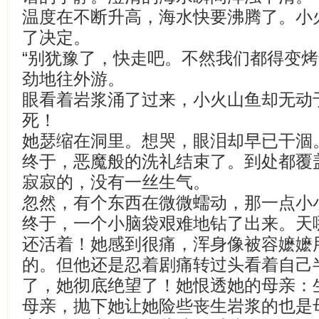
温度在不断升高，海水快要沸腾了。小
了决定。
“别犹豫了，快走吧。不然我们都得变烤
劲地往外游。
眼看着岩浆涌了过来，小火山鱼却无动
死！
她瑟缩在洞里。想哭，眼泪却早已干涸
终于，恶魔般的洗礼结束了。到处都覆
寂寂的，没有一丝生气。
忽然，有个东西在微微蠕动，那一点小
终于，一个小脑袋艰难地钻了出来。天
还活着！她感到很痛，浑身像被容嬷嬷
的。但他还是忍着剧痛转过头看着自己
了，她彻底绝望了！她恨透她的母亲：
母亲，抛下她让她险些丧生岩浆的也是