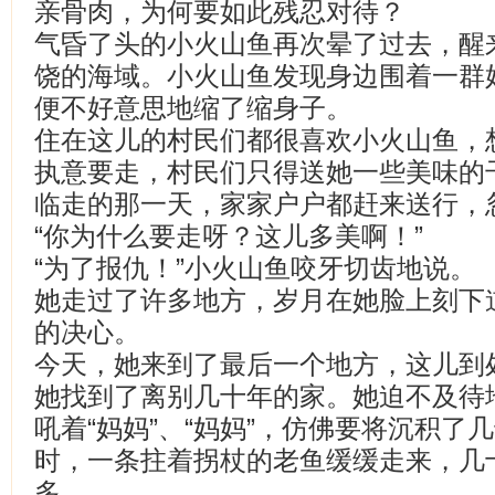
亲骨肉，为何要如此残忍对待？
气昏了头的小火山鱼再次晕了过去，醒
饶的海域。小火山鱼发现身边围着一群
便不好意思地缩了缩身子。
住在这儿的村民们都很喜欢小火山鱼，
执意要走，村民们只得送她一些美味的
临走的那一天，家家户户都赶来送行，
“你为什么要走呀？这儿多美啊！”
“为了报仇！”小火山鱼咬牙切齿地说。
她走过了许多地方，岁月在她脸上刻下
的决心。
今天，她来到了最后一个地方，这儿到
她找到了离别几十年的家。她迫不及待
吼着“妈妈”、“妈妈”，仿佛要将沉积了
时，一条拄着拐杖的老鱼缓缓走来，几
多。