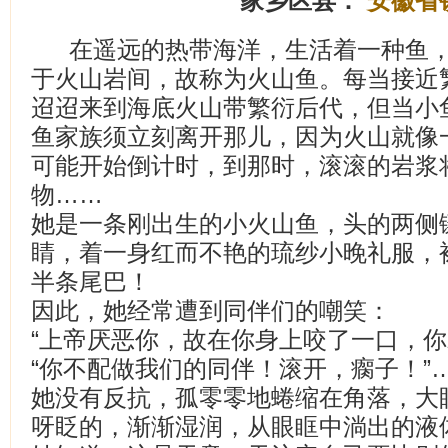
家乡区县：
安徽省
在遥远的热带海洋，生活着一种鱼
于火山岩间，故称为火山鱼。每当接近
迢迢来到海底火山带繁衍后代，但当小
鱼家族须立刻离开那儿，因为火山就像
可能开始倒计时，到那时，滚滚的岩浆
物……
她是一条刚出生的小火山鱼，头的两侧
睛，着一身红而不艳的琉纱小晚礼服，
半条尾巴！
因此，她经常遭到同伴们的嘲笑：
“上帝厌恶你，故在你身上咬了一口，你
“你不配做我们的同伴！滚开，瘸子！”
她没有反抗，孤零零地蜷缩在角落，大
呀眨的，渐渐湿润，从眼眶中淌出的液