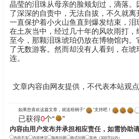
晶莹的泪珠从母亲的脸颊划过，滴落。
了深深的自责中，无法自拔，不久就离
一直保护着小火山鱼直到爆发结束，泪
在土灰当中，经过几十年的风吹雨打，
至今，那颗泪珠琥珀仍放在博物馆内。
了无数游客。然而却没有人看到，在琥
连。
文章内容由网友提供，不代表本站观
如果您喜欢这篇文章，就送梧桐子“
”支持吧！
已获得
0
个“
”
内容由用户发布并承担相应责任，如需协助
内容不实
内容拷贝
版权问题
格式问题
其他（300字以内）