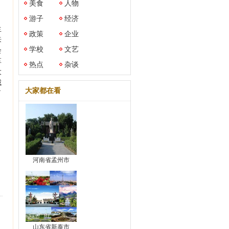
美食
人物
。
游子
经济
生
政策
企业
来
学校
文艺
会
革
热点
杂谈
大
城
大家都在看
了
河南省孟州市
山东省新泰市