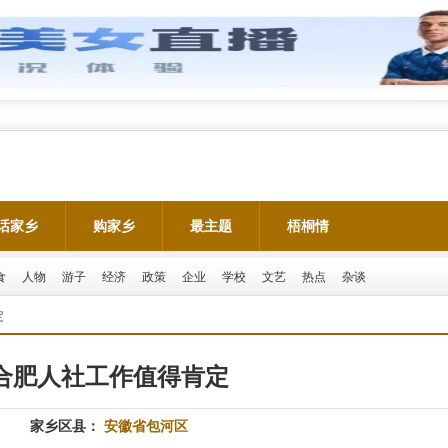
话家乡
购家乡
最主题
梧桐情
食
人物
游子
经济
政策
企业
学校
文艺
热点
杂谈
定
合肥人社工作值得肯定
家乡区县：
安徽省包河区