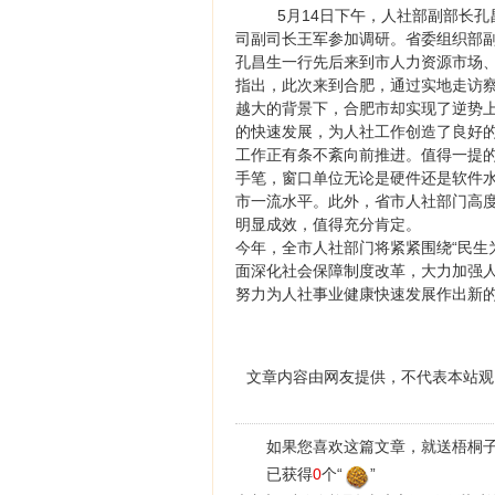
5月14日下午，人社部副部长
司副司长王军参加调研。省委组织部
孔昌生一行先后来到市人力资源市场
指出，此次来到合肥，通过实地走访
越大的背景下，合肥市却实现了逆势
的快速发展，为人社工作创造了良好
工作正有条不紊向前推进。值得一提
手笔，窗口单位无论是硬件还是软件
市一流水平。此外，省市人社部门高
明显成效，值得充分肯定。
今年，全市人社部门将紧紧围绕“民生
面深化社会保障制度改革，大力加强人
努力为人社事业健康快速发展作出新
文章内容由网友提供，不代表本站观
如果您喜欢这篇文章，就送梧桐子
已获得
0
个“
”