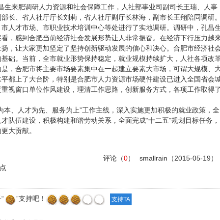
孔昌生来肥调研人力资源和社会保障工作，人社部事业司副司长王瑞、人事
副部长、省人社厅厅长刘莉，省人社厅副厅长林海，副市长王翔陪同调研
、市人才市场、市职业技术培训中心等处进行了实地调研。调研中，孔昌
察看，感到合肥当前经济社会发展形势让人非常振奋。在经济下行压力越
上扬，让大家更加坚定了坚持创新驱动发展的信心和决心。合肥市经济社
的基础。当前，全市就业形势保持稳定，就业规模持续扩大，人社各项改
的是，合肥市将主要市场要素集中在一起建立要素大市场，可谓大规模、
水平都上了大台阶，特别是合肥市人力资源市场硬件建设已进入全国省会
度重视窗口单位作风建设，理清工作思路，创新服务方式，各项工作取得
为本、人才为先、服务为上”工作主线，深入实施更加积极的就业政策，全
才队伍建设，积极构建和谐劳动关系，全面完成“十二五”规划目标任务，
的更大贡献。
评论（
0
）
smallrain
（2015-05-19）
点
“
”支持吧！