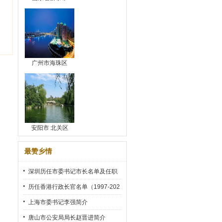
广州市海珠区
安阳市 北关区
最赞乡情
深圳历任市委书记市长名单及任职
时间
历任香港行政长官名单（1997-202
2）
上海市委书记李强简介
唐山市公安局局长赵晋进简介