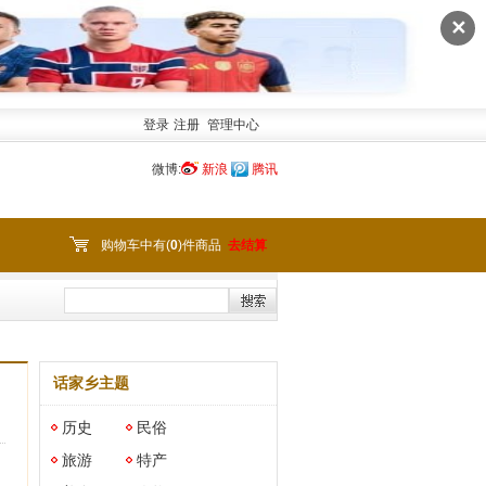
✕
登录
注册
管理中心
微博:
新浪
腾讯
购物车中有(
0
)件商品
去结算
话家乡主题
历史
民俗
旅游
特产