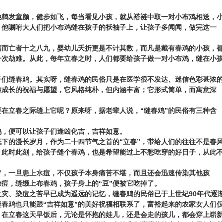
他鹤发童颜，健步如飞，每当看见小孩，就从褡裢中取一对小布鸡相送，
。他嘱咐大人们把小布鸡缝在孩子的袄袖子上，让孩子多闻闻，做完这一
病而亡者十之八九，婴幼儿夭折更是不计其数，而凡是戴有春鸡的小孩，
一次劫难。从此，每年立春之时，人们都要给孩子做一对小布鸡，缝在小
。
子们缝春鸡。其实呀，缝春鸡的民俗只是在医学很不发达、迷信色彩甚浓
康成长的祝福与愿望，它风格纯朴，但内涵丰富；它形式简单，而寓意深
在立春之际缝上它呢？原来呀，据老辈人说，“缝春鸡”的民俗有三种含
春鸡，便可以让孩子们逢凶化吉，吉祥如意。
为低下的漫长岁月，作为二十四节气之首的“立春”，带给人们的往往不是春
。此时此刻，给孩子缝个春鸡，也是希望能过上不愁吃穿的好日子，从此
”，一旦患上水痘，不仅孩子本身痛苦不堪，而且还会迅速传染其他孩
除痘，缝缀上布春鸡，孩子身上的“豆”便被它吃掉了。
灾、染痘之苦早已成为遥远的记忆，缝春鸡的民俗已于上世纪90年代逐
春鸡也只能跟“吉祥如意”的美好祝福相联系了，富裕起来的农家女人们
，在立春这天早饭后，无论是怀抱的娃儿，还是会走的孩儿，都会穿上崭