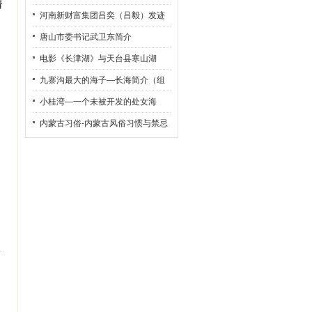
着
河南新财富集团吕奕（吕毅）发迹
史
唐山市委书记武卫东简介
电影《长津湖》与天台县寒山湖
九寨沟最大的海子—长海简介（组
图）
小桂湾—一个未被开发的处女海
内蒙古习俗-内蒙古风俗习惯与禁忌