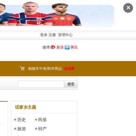
✕
登录
注册
管理中心
微博:
新浪
腾讯
购物车中有(
0
)件商品
去结算
话家乡主题
历史
民俗
旅游
特产