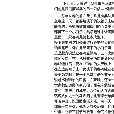
Hello，大家好，我是来自
绍的是我们蒙城县的另一习俗---“
每年立春的前几天，凡是有婴幼
立春这一天，都要给孩子的袄袖子上缀
缝春鸡，考验着姑娘媳妇们的心灵手
部留下一个小口子，然后翻过来让画
里面，一只春鸡儿便基本成型了。
接下来要对这只公鸡进行必要的美化
鸡当尾巴，缝在尾部留下的小口子里
总是想方设法让春鸡更漂亮一些，比
超的女红手艺、把对孩子的疼爱通过
春鸡缝好后，要在“打春”的头天晚上
在左边的袖子上，女孩子的春鸡缝在
去更为花哨，把一个活泼可爱的孩子
说起“缝春鸡”的民俗，在蒙城，还有
大家都知道民间有八仙，而在今蒙城
黄柏、李祥、何林英。八位仙人在古
话说八仙之一的马丹阳，北宋崇宁年
开荒种菜，以田园生活为乐。有一天
练就十二神针。他为人针灸治病，往
中原，北宋王朝节节败退，金兀术带