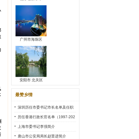
小
都
孩
广州市海珠区
的
安阳市 北关区
风
最赞乡情
不
深圳历任市委书记市长名单及任职
时间
历任香港行政长官名单（1997-202
渐
2）
上海市委书记李强简介
仅
新
唐山市公安局局长赵晋进简介