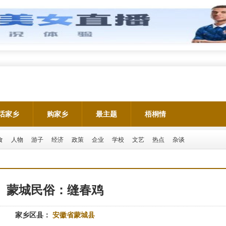
话家乡
购家乡
最主题
梧桐情
食
人物
游子
经济
政策
企业
学校
文艺
热点
杂谈
蒙城民俗：缝春鸡
家乡区县：
安徽省蒙城县