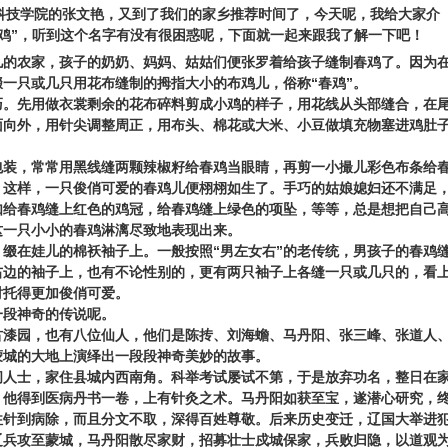
华北科技学院的张文艳，又到了我们的家乡推荐时间了，今天呢，我给大家介
缝春鸡”，听到这个名字有没有很困惑呢，下面就一起来跟我了解一下吧！
儿的农家，孩子的奶奶、妈妈、姑姑们便张罗着给孩子缝制春鸡了。因为
一只或几只用花布缝制的拇指大小的布鸡儿，俗称“春鸡”。
巧。先用做衣裳剩余的花布碎料剪成小鸡的样子，用花线从头部缝合，在
面向外，用针尖调整周正，用布头、棉花或大米、小豆做填充物塞进鸡肚
包装，常常用黑线缝两颗辣椒籽给春鸡当眼睛，再剪一小撮儿彩色布条给
，这样，一只俊俏可爱的春鸡儿便栩栩如生了。手巧的姑娘媳妇还不满足
如给春鸡缝上红色的鸡冠，给春鸡缝上绿色的项坠，等等，总是想把自己
这一只小小的春鸡淋漓尽致地表现出来。
，缀在娃儿的棉袄袖子上。一般按照“男左女右”的老传统，男孩子的春鸡
右边的袖子上，也有不论性别的，更有两只袖子上各缝一只或几只的，看
衬托得更加俊俏可爱。
一段神奇的传说呢。
古漆园，也有八位仙人，他们是陈抟、刘海蟾、马丹阳、张三峰、张道人
蒙城的大地上演绎出一段段神奇美妙的故事。
间人士，家住县城内西南角。科举考试屡试不第，于是放弃功名，整日在
，他得到医病丹书一卷，上有针灸之术。马丹阳如获至宝，遂潜心研究，
往针到病除，而且分文不取，深得百姓尊敬。后来历史变迁，辽国大举进
辽兵攻至蒙城，马丹阳散尽家财，招募壮士戍城保家，兵败归隐，以道观