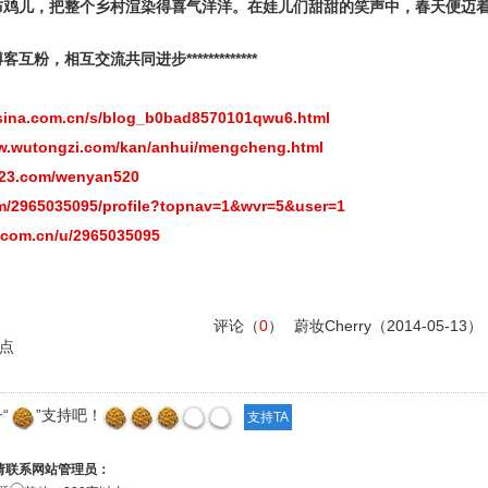
布鸡儿，把整个乡村渲染得喜气洋洋。在娃儿们甜甜的笑声中，春天便迈
。
及博客互粉，相互交流共同进步*************
g.sina.com.cn/s/blog_b0bad8570101qwu6.html
ww.wutongzi.com/kan/anhui/mengcheng.html
m23.com/wenyan520
om/2965035095/profile?topnav=1&wvr=5&user=1
a.com.cn/u/2965035095
评论（
0
）
蔚妆Cherry
（2014-05-13）
点
“
”支持吧！
请联系网站管理员：