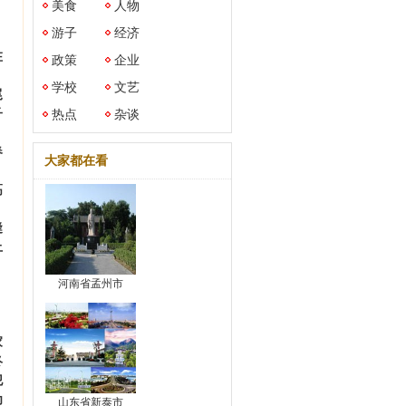
美食
人物
游子
经济
在
政策
企业
学校
文艺
尾
子
热点
杂谈
春
大家都在看
，
高
缝
上
河南省孟州市
、
家
终
犯
为
山东省新泰市