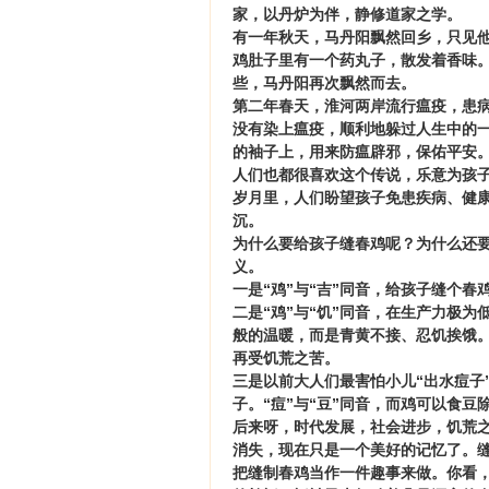
家，以丹炉为伴，静修道家之学。
有一年秋天，马丹阳飘然回乡，只见
鸡肚子里有一个药丸子，散发着香味
些，马丹阳再次飘然而去。
第二年春天，淮河两岸流行瘟疫，患
没有染上瘟疫，顺利地躲过人生中的
的袖子上，用来防瘟辟邪，保佑平安
人们也都很喜欢这个传说，乐意为孩
岁月里，人们盼望孩子免患疾病、健
沉。
为什么要给孩子缝春鸡呢？为什么还要
义。
一是“鸡”与“吉”同音，给孩子缝个
二是“鸡”与“饥”同音，在生产力极
般的温暖，而是青黄不接、忍饥挨饿
再受饥荒之苦。
三是以前大人们最害怕小儿“出水痘子
子。“痘”与“豆”同音，而鸡可以食豆
后来呀，时代发展，社会进步，饥荒之
消失，现在只是一个美好的记忆了。缝
把缝制春鸡当作一件趣事来做。你看