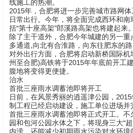
线施工的热潮。
2015年，合肥将进一步完善城市路网
日常出行。今年，将全面完成西环和南
括“第十座高架”郎溪路高架也将建起来
除了主干道外，合肥今年城建的另一重
多通道,向北有合淮路，向东往肥东的路
对外出行方面，合肥将启动新桥国际机
州至合肥)高铁将于2015年年底前开
腹地将变得更便捷。
治水
首批三座雨水调蓄池即将开工
日前，在风景秀丽的逍遥津公园，201
制工程已经启动建设，施工单位进场并
首批三座雨水调蓄池即将正式开工。不
园和包河公园水体之下，将现身三大“超
内涝，还能减少初期雨水污染对水环境