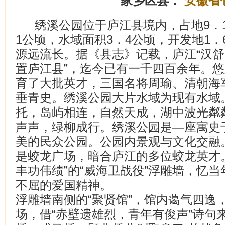
家乡区县：
安徽省
绣溪公园位于庐江县境内，占地9．
1公顷，水域面积3．4公顷，开发地1
源远流长。据《县志》记载，庐江“汉
置庐江县”，迄今已有一千四百余年。
育了大批英才，三国名将周瑜、清朝海
垂青史。绣溪公园大片水域为现有水域
托，岛屿相连，自然天成，湖中波光粼
声声，绿柳成行。绣溪公园是—座寓史
美的民众公园。公园内景观与文化交融
是蛟龙广场，暗合庐江的多位蛟龙英才
丰功伟绩”的“威海卫战役”浮雕墙，忆
不屈的爱国精神。
浮雕墙南侧的“聚贤馆”，馆内蔼气四逸
场，借“赤壁遗雄烈，青年有俊声”诗句