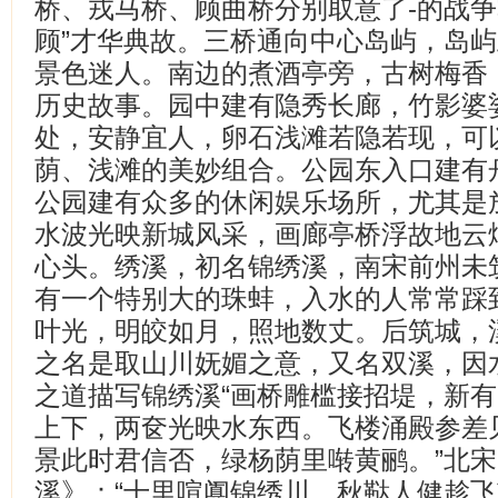
桥、戎马桥、顾曲桥分别取意了-的战争
顾”才华典故。三桥通向中心岛屿，岛
景色迷人。南边的煮酒亭旁，古树梅香，
历史故事。园中建有隐秀长廊，竹影婆
处，安静宜人，卵石浅滩若隐若现，可
荫、浅滩的美妙组合。公园东入口建有
公园建有众多的休闲娱乐场所，尤其是
水波光映新城风采，画廊亭桥浮故地云
心头。绣溪，初名锦绣溪，南宋前州未
有一个特别大的珠蚌，入水的人常常踩
叶光，明皎如月，照地数丈。后筑城，
之名是取山川妩媚之意，又名双溪，因
之道描写锦绣溪“画桥雕槛接招堤，新
上下，两奁光映水东西。飞楼涌殿参差
景此时君信否，绿杨荫里啭黄鹂。”北
溪》：“十里喧阗锦绣川，秋鞑人健趁