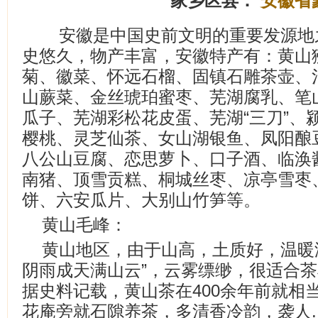
家乡区县：
安徽省
安徽是中国史前文明的重要发源地
史悠久，物产丰富，安徽特产有：黄山
菊、徽菜、怀远石榴、固镇石雕茶壶、
山蕨菜、金丝琥珀蜜枣、芜湖腐乳、笔
瓜子、芜湖彩松花皮蛋、芜湖“三刀”、
樱桃、灵芝仙茶、女山湖银鱼、凤阳酿
八公山豆腐、恋思萝卜、口子酒、临涣
南猪、顶雪贡糕、桐城丝枣、凉亭雪枣
饼、六安瓜片、大别山竹笋等。
黄山毛峰：
黄山地区，由于山高，土质好，温暖
阴雨成天满山云”，云雾缥缈，很适合
据史料记载，黄山茶在400余年前就相当
花庵旁就石隙养茶，多清香冷韵，袭人..