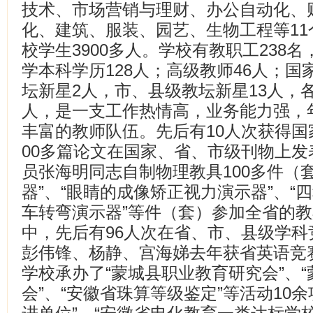
技术、市场营销与理财、办公自动化、
化、建筑、服装、园艺、生物工程等11
校学生3900多人。学校有教职工238
学本科学历128人；高级教师46人；国
坛新星2人，市、县级教坛新星13人，
人，是一支工作热情高，业务能力强，
丰富的教师队伍。先后有10人次获得国
00多篇论文在国家、省、市级刊物上
员张海明同志自制物理教具100多件（
器”、“眼睛的成像矫正视力演示器”、“
车转弯演示器”等件（套）参加全省的
中，先后有96人次在省、市、县级学
彭伟锋、杨静、宫海娣去年获省英语竞
学校承办了“蒙城县职业教育研究会”、
会”、“安徽省珠算等级鉴定”等活动10