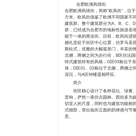
合肥欧洲风情街
合肥欧洲风情街，简称“欧风街”，位于
方米。欧风街借鉴了欧洲不同国家不
建筑群。整个建筑群分为A、B、C、
群，已经成为合肥市的地标性旅游圣
能于一体的商业街。目前，欧风街进
婚礼堂处于街区中心位置，仿罗马圣
斯柱式，优雅的大幅弧形门，丰富的饰
北侧，两侧之间为步行街，B区仿法国
特式建筑特有的风格；D区03栋位于
体；D区01、02栋位于北侧，两侧
深沉，与A区钟楼遥相呼应。
简介
街区精心设计了各种花坛、绿篱、
音响，俨然一座仿古园林。西街多为
切宜人的尺度，同时也与建筑功能相
式细部，突出临街立面的韵律感与节奏
意。