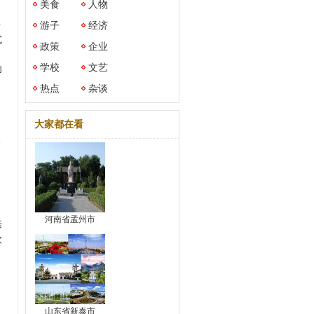
美食
人物
平
游子
经济
式
政策
企业
学校
文艺
功
热点
杂谈
大家都在看
一
、
河南省孟州市
亲
欧
山东省新泰市