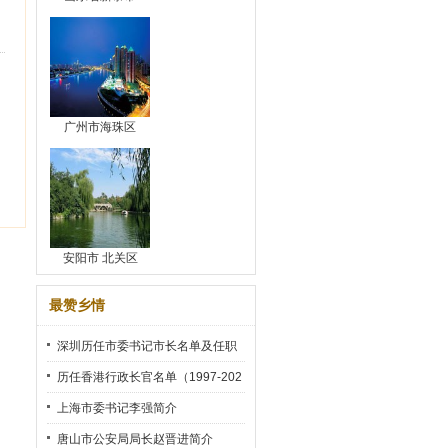
广州市海珠区
安阳市 北关区
最赞乡情
深圳历任市委书记市长名单及任职
时间
历任香港行政长官名单（1997-202
2）
上海市委书记李强简介
唐山市公安局局长赵晋进简介