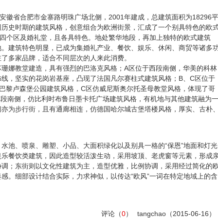
安徽省合肥市金寨路明珠广场北侧，2001年建成，总建筑面积为18296
同历史时期的建筑风格，创意组合为欧洲街景，汇成了一个别具特色的欧
D四个区及婚礼堂，且各具特色。地处繁华地段，再加上独特的欧式建筑
地。建筑特色明显，已成为集婚礼产业、餐饮、娱乐、休闲、商贸等诸多
驻了多家品牌，适合不同层次的人来此消费。
苏珊娜教堂建造，具有强烈的巴洛克风格；A区位于西段南侧，华美的科林
线，坚实的花岗岩基座，凸现了法国凡尔赛柱式建筑风格；B、C区位于
巴黎卢森堡公园建筑风格，C区仿威尼斯奥尔托圣母教堂风格，体现了哥
东段南侧，仿比利时布鲁日墨卡托广场建筑风格，有机地与其他建筑融为
之间亦为步行街，且有通廊相连，仿德国哈尔城古堡塔楼风格，厚实、古朴
水池、喷泉、雕塑、小品、大面积绿化以及别具一格的“保恩”地面和灯光
娱乐餐饮类建筑，因此造型较活泼生动，采用坡顶、老虎窗等元素，形成
协调；东街则以文化性建筑为主，造型优雅，比例协调，采用经过简化的
感。细部设计结合实际，力求神似，以传达“欧风”一词在特定地域上的含
评论（
0
）
tangchao
（2015-06-16）