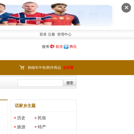
✕
登录
注册
管理中心
微博:
新浪
腾讯
购物车中有(
0
)件商品
去结算
话家乡主题
历史
民俗
旅游
特产