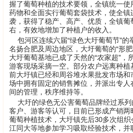
握了葡萄种植的技术要领，全镇统一使
药物和全面实行葡萄套袋技术，使全镇
袭，获得了稳产、高产、优质，全镇葡萄
右，有效地增加了种植户的收入。
包河区连续六届“绿色大圩葡萄节”的
名扬合肥及周边地区，大圩葡萄的“形肥
大圩葡萄基地已成了天然的“农家超”，所
游客现场采摘一空。部分农户远离种植
前大圩镇已经和周谷堆水果批发市场和
场中拥有固定的销售摊位，并派出专人
间的管理，秩序维持等。
大圩的绿色无公害葡萄品牌经过系列
客户、游客等认可，目前已形成产销两
葡萄种植技术，大圩镇先后30多次组
江同大等地参加学习吸取经验技术，并