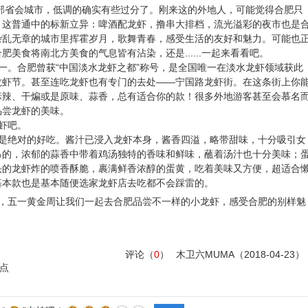
部省会城市，低调的确实有些过分了。刚来这的外地人，可能觉得合肥只
，这普通中的标新立异：啤酒配龙虾，撸串大排档，流光溢彩的夜市也是
杂乱无章的城市里挥霍岁月，歌舞青春，感受生活的友好和魅力。可能也
美食将南北方美食的气息皆有沾染，还是......一起来看看吧。
。合肥曾获“中国淡水龙虾之都”称号，是全国唯一在淡水龙虾领域获此
龙虾节。甚至连吃龙虾也有专门的去处——宁国路龙虾街。在这条街上你
麻辣、干煸或是原味、蒜香，总有适合你的款！很多外地游客甚至会慕名
品尝龙虾的美味。
虾吧。
是绝对的好吃。酱汁已浸入龙虾本身，酱香四溢，略带甜味，十分吸引女
吊的，浓郁的蒜香中带着鸡汤独特的香味和鲜味，蘸着汤汁也十分美味；
头的龙虾炸的喷香酥脆，裹满鲜香浓醇的蛋黄，吃着美味又方便，超适合
基本款也是基本随便选家龙虾店去吃都不会踩雷的。
，五一黄金周让我们一起去合肥品尝不一样的小龙虾，感受合肥的别样魅
评论（
0
）
木卫六MUMA
（2018-04-23）
点