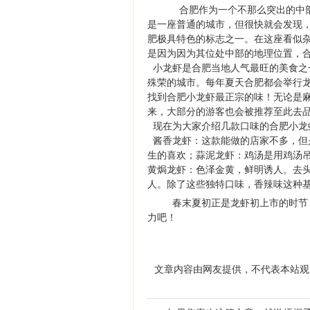
合肥作为一个不那么突出的中
是一座普通的城市，但很快就会发现
肥极具特色的标志之一。在这座看似
是因为因为其位处中部的地理位置，合肥
小龙虾是合肥当地人气最旺的美食之一
殊荣的城市。每年夏天合肥都会举行
找到合肥小龙虾最正宗的味！无论是
来，大部分的游客也会被推荐至此去
现在为大家介绍几款口味的合肥小龙
酱香龙虾：这款能做的店家不多，但
生的喜欢；蒜泥龙虾：鸡汤是用鸡汤
黄焗龙虾：色泽金黄，鲜明诱人。去
人。除了这些独特口味，香辣味这种
春末夏初正是龙虾初上市的时节
力吧！
文章内容由网友提供，不代表本站观