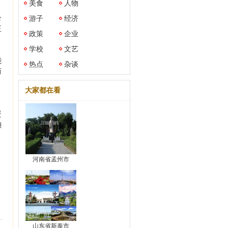
美食
人物
合
游子
经济
正
政策
企业
学校
文艺
能
热点
杂谈
而
大家都在看
蛋
懒
河南省孟州市
山东省新泰市