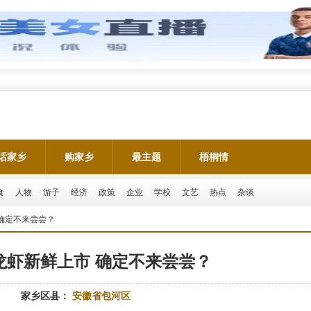
话家乡
购家乡
最主题
梧桐情
食
人物
游子
经济
政策
企业
学校
文艺
热点
杂谈
确定不来尝尝？
龙虾新鲜上市 确定不来尝尝？
家乡区县：
安徽省包河区