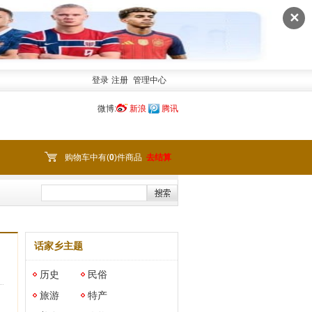
✕
登录
注册
管理中心
微博:
新浪
腾讯
购物车中有(
0
)件商品
去结算
话家乡主题
历史
民俗
旅游
特产