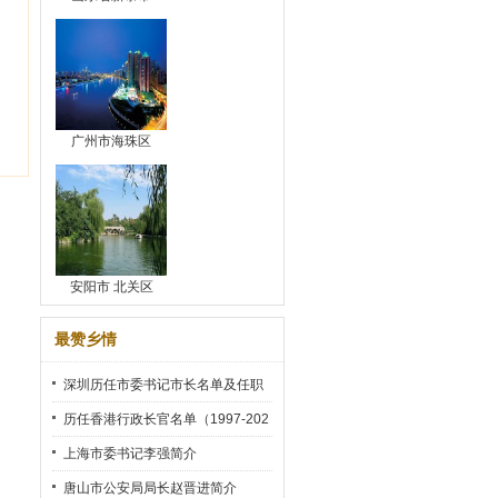
广州市海珠区
安阳市 北关区
最赞乡情
深圳历任市委书记市长名单及任职
时间
历任香港行政长官名单（1997-202
2）
上海市委书记李强简介
唐山市公安局局长赵晋进简介