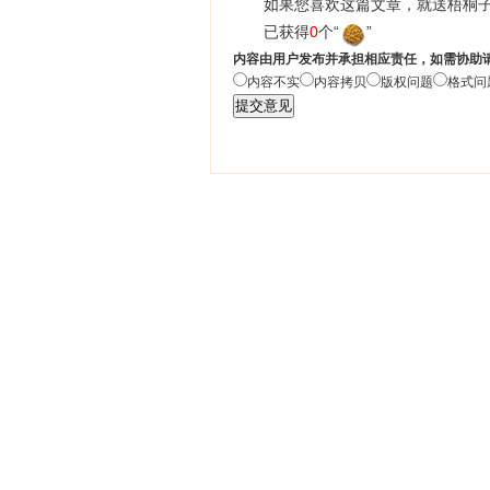
如果您喜欢这篇文章，就送梧桐子
已获得
0
个“
”
内容由用户发布并承担相应责任，如需协助
内容不实
内容拷贝
版权问题
格式问