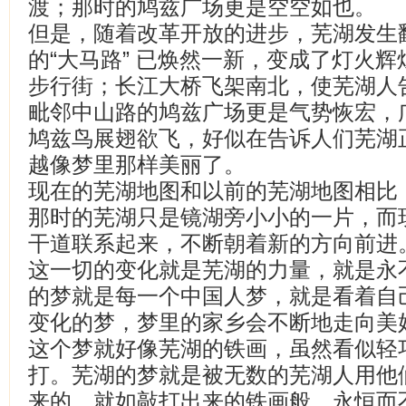
渡；那时的鸠兹广场更是空空如也。
但是，随着改革开放的进步，芜湖发生
的“大马路” 已焕然一新，变成了灯火
步行街；长江大桥飞架南北，使芜湖人
毗邻中山路的鸠兹广场更是气势恢宏，
鸠兹鸟展翅欲飞，好似在告诉人们芜湖
越像梦里那样美丽了。
现在的芜湖地图和以前的芜湖地图相比，
那时的芜湖只是镜湖旁小小的一片，而
干道联系起来，不断朝着新的方向前进
这一切的变化就是芜湖的力量，就是永
的梦就是每一个中国人梦，就是看着自
变化的梦，梦里的家乡会不断地走向美
这个梦就好像芜湖的铁画，虽然看似轻
打。芜湖的梦就是被无数的芜湖人用他
来的，就如敲打出来的铁画般，永恒而