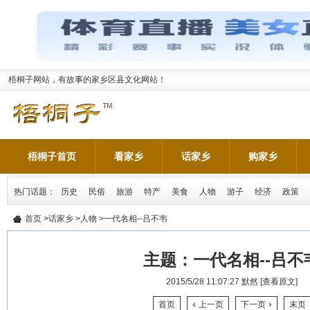
梧桐子网站，有故事的家乡区县文化网站！
梧桐子首页
看家乡
话家乡
购家乡
热门话题：
历史
民俗
旅游
特产
美食
人物
游子
经济
政策
首页
>
话家乡
>
人物
>一代名相--吕不韦
主题：
一代名相--吕不
2015/5/28 11:07:27
默然
[查看原文]
首页
上一页
下一页
末页